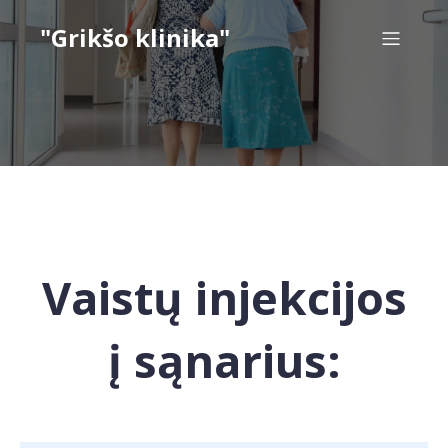
"Grikšo klinika"
Vaistų injekcijos
į sąnarius: